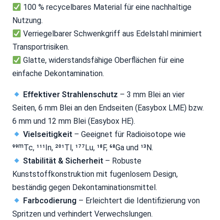
100 % recycelbares Material für eine nachhaltige
Nutzung.
Verriegelbarer Schwenkgriff aus Edelstahl minimiert
Transportrisiken.
Glatte, widerstandsfähige Oberflächen für eine
einfache Dekontamination.
Effektiver Strahlenschutz
– 3 mm Blei an vier
Seiten, 6 mm Blei an den Endseiten (Easybox LME) bzw.
6 mm und 12 mm Blei (Easybox HE).
Vielseitigkeit
– Geeignet für Radioisotope wie
⁹⁹ᵐTc, ¹¹¹In, ²⁰¹Tl, ¹⁷⁷Lu, ¹⁸F, ⁶⁸Ga und ¹³N.
Stabilität & Sicherheit
– Robuste
Kunststoffkonstruktion mit fugenlosem Design,
beständig gegen Dekontaminationsmittel.
Farbcodierung
– Erleichtert die Identifizierung von
Spritzen und verhindert Verwechslungen.