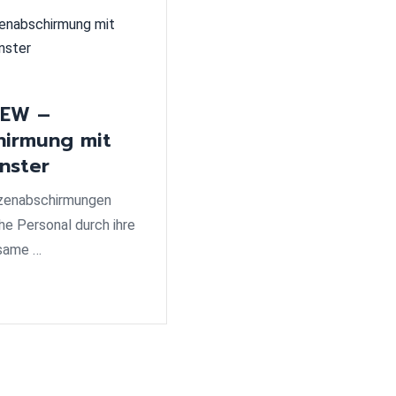
IEW –
hirmung mit
enster
tzenabschirmungen
he Personal durch ihre
same …