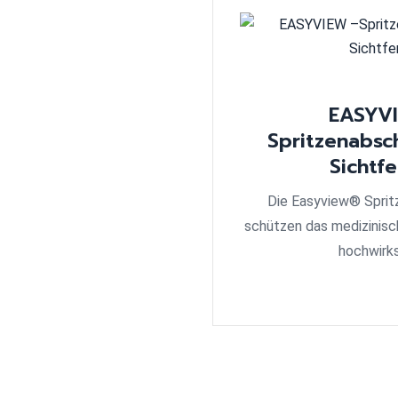
EASYV
Spritzenabsc
Sichtf
Die Easyview® Spri
schützen das medizinisc
hochwirk